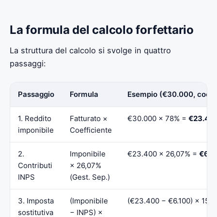
La formula del calcolo forfettario
La struttura del calcolo si svolge in quattro
passaggi:
Passaggio
Formula
Esempio (€30.000, coef. 
1. Reddito
Fatturato ×
€30.000 × 78% =
€23.40
imponibile
Coefficiente
2.
Imponibile
€23.400 × 26,07% =
€6.1
Contributi
× 26,07%
INPS
(Gest. Sep.)
3. Imposta
(Imponibile
(€23.400 − €6.100) × 15%
sostitutiva
− INPS) ×