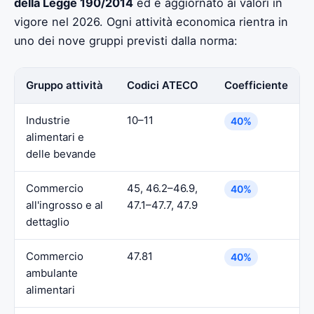
della Legge 190/2014
ed è aggiornato ai valori in
vigore nel 2026. Ogni attività economica rientra in
uno dei nove gruppi previsti dalla norma:
Gruppo attività
Codici ATECO
Coefficiente
Industrie
10–11
40%
alimentari e
delle bevande
Commercio
45, 46.2–46.9,
40%
all'ingrosso e al
47.1–47.7, 47.9
dettaglio
Commercio
47.81
40%
ambulante
alimentari